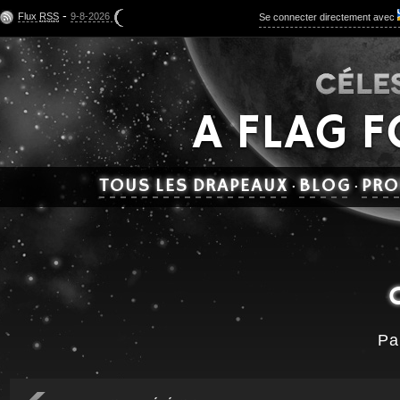
-
Flux
RSS
9-8-2026
Se connecter directement avec
A FLAG 
TOUS LES DRAPEAUX
BLOG
PRO
·
·
Pa