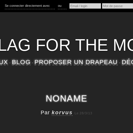
Se connecter directement avec
ou
FLAG FOR THE 
UX
BLOG
PROPOSER UN DRAPEAU
DÉ
·
·
·
NONAME
Par
korvus
Le 28/3/13