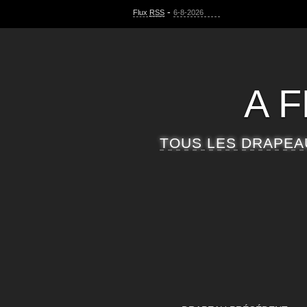
-
Flux
RSS
6-8-2026
A 
TOUS LES DRAPEA