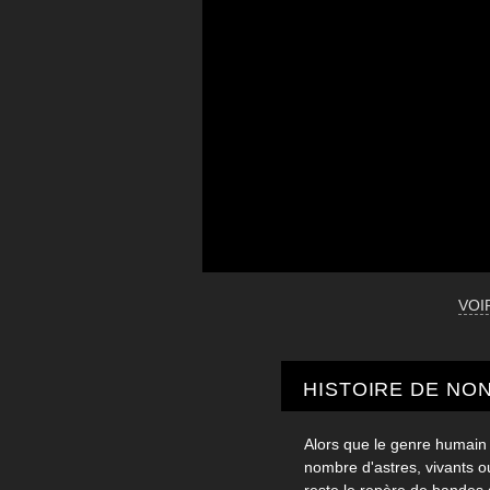
VOI
HISTOIRE DE NO
Alors que le genre humain 
nombre d'astres, vivants o