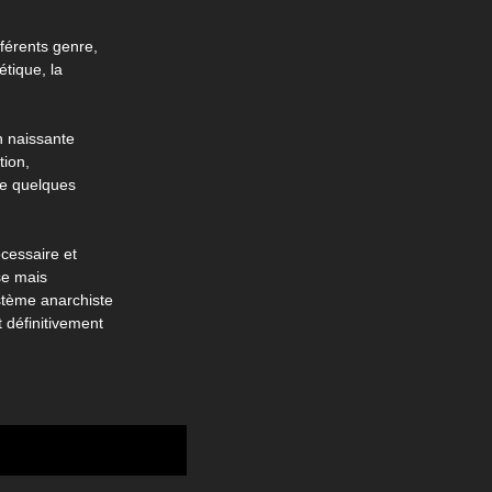
férents genre,
tique, la
n naissante
tion,
de quelques
écessaire et
se mais
stème anarchiste
 définitivement