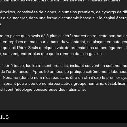
d’humanoïdes désœuvrés qui vont prendre des initiatives salutaires.
roclites, constituées de clones, d'humains premiers, de cyborgs de dif
et à s'autogérer, dans une forme d'économie basée sur le capital énergé
n.
 en place qui n'avais déjà plus d'intérêt sur cet astre, cette non-natio
et entreprises en main sur la base du volontariat, se plaçant en autoges
ce qui doit l'être. Seuls quelques voix de protestations un peu égarées 
re, sans engendrer plus que ça de remous dans la galaxie.
liberté totale, les loisirs sont proscrits, incluant souvent un coût non n
de l'ordre ancien. Après 80 années de pratique extrêmement laborieu
 Noname (dont le nom n'est pas sans être un clin d’œil) le premier sy
e, inspirant peu a peu de nombreux autres groupe humains, déstabilisant
stituent l'idéologie poussiéreuse des nationalité.
ILS