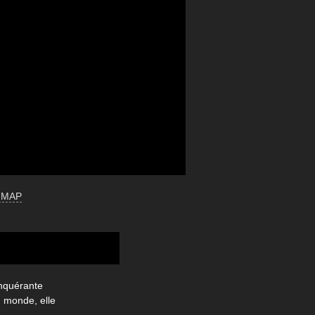
 MAP
onquérante
d monde, elle