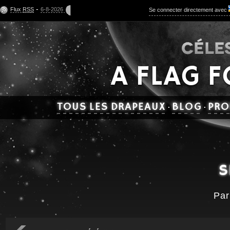
-
Flux
RSS
6-8-2026
Se connecter directement avec
A FLAG 
TOUS LES DRAPEAUX
BLOG
PRO
·
·
S
Pa