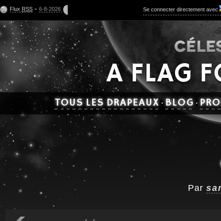
-
Flux
RSS
6-8-2026
Se connecter directement avec
A FLAG 
TOUS LES DRAPEAUX
BLOG
PRO
·
·
Par
sa