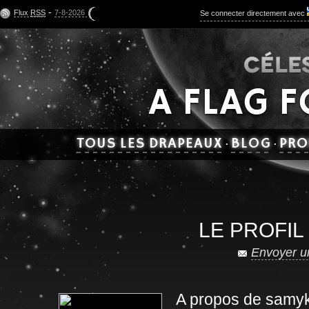
-
Flux
RSS
7-8-2026
Se connecter directement avec
A FLAG 
TOUS LES DRAPEAUX
BLOG
PRO
·
·
LE PROFIL
Envoyer u
A propos de samyk