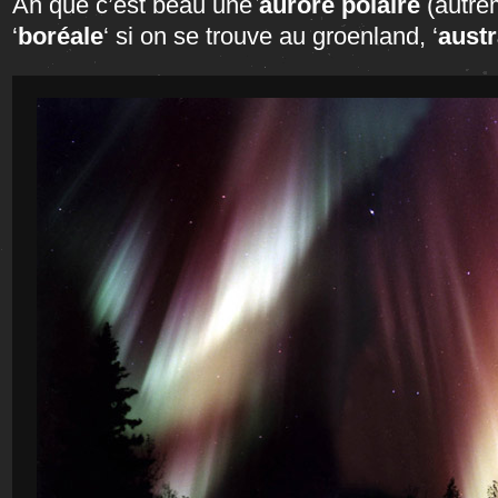
Ah que c’est beau une
aurore polaire
(autre
‘
boréale
‘ si on se trouve au groenland, ‘
austr